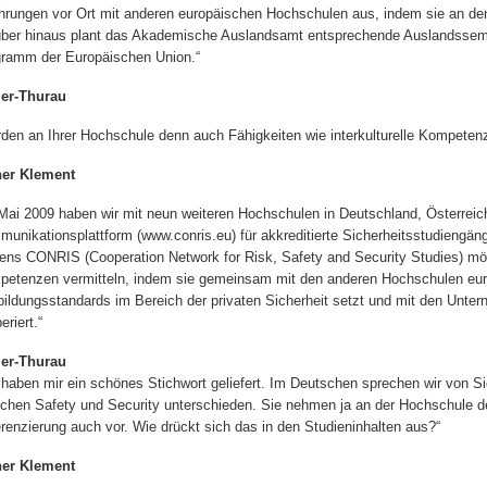
hrungen vor Ort mit anderen europäischen Hochschulen aus, indem sie an de
ber hinaus plant das Akademische Auslandsamt entsprechende Auslandssem
ramm der Europäischen Union.“
ler-Thurau
den an Ihrer Hochschule denn auch Fähigkeiten wie interkulturelle Kompetenz
ner Klement
Mai 2009 haben wir mit neun weiteren Hochschulen in Deutschland, Österreich
unikationsplattform (www.conris.eu) für akkreditierte Sicherheitsstudiengä
ns CONRIS (Cooperation Network for Risk, Safety and Security Studies) möch
etenzen vermitteln, indem sie gemeinsam mit den anderen Hochschulen eur
ildungsstandards im Bereich der privaten Sicherheit setzt und mit den Unter
eriert.“
ler-Thurau
 haben mir ein schönes Stichwort geliefert. Im Deutschen sprechen wir von 
chen Safety und Security unterschieden. Sie nehmen ja an der Hochschule d
erenzierung auch vor. Wie drückt sich das in den Studieninhalten aus?“
ner Klement