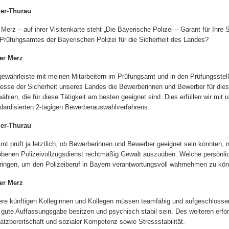
ler-Thurau
 Merz – auf ihrer Visitenkarte steht „Die Bayerische Polizei – Garant für Ihre S
Prüfungsamtes der Bayerischen Polizei für die Sicherheit des Landes?
er Merz
gewährleiste mit meinen Mitarbeitern im Prüfungsamt und in den Prüfungsstel
resse der Sicherheit unseres Landes die Bewerberinnen und Bewerber für die
ählen, die für diese Tätigkeit am besten geeignet sind. Dies erfüllen wir m
dardisierten 2-tägigen Bewerberauswahlverfahrens.
ler-Thurau
Amt prüft ja letztlich, ob Bewerberinnen und Bewerber geeignet sein könnten,
benen Polizeivollzugsdienst rechtmäßig Gewalt auszuüben. Welche persönli
ringen, um den Polizeiberuf in Bayern verantwortungsvoll wahrnehmen zu kö
er Merz
re künftigen Kolleginnen und Kollegen müssen teamfähig und aufgeschloss
 gute Auffassungsgabe besitzen und psychisch stabil sein. Des weiteren erfor
atzbereitschaft und sozialer Kompetenz sowie Stressstabilität.