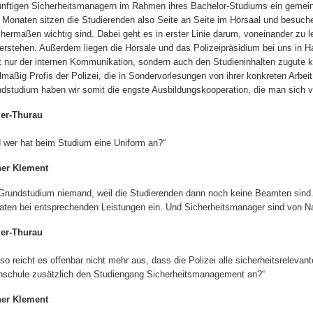
nftigen Sicherheitsmanagern im Rahmen ihres Bachelor-Studiums ein gemei
 Monaten sitzen die Studierenden also Seite an Seite im Hörsaal und besuche
chermaßen wichtig sind. Dabei geht es in erster Linie darum, voneinander zu 
erstehen. Außerdem liegen die Hörsäle und das Polizeipräsidium bei uns in 
t nur der internen Kommunikation, sondern auch den Studieninhalten zugute 
lmäßig Profis der Polizei, die in Sondervorlesungen von ihrer konkreten Arb
dstudium haben wir somit die engste Ausbildungskooperation, die man sich vo
ler-Thurau
 wer hat beim Studium eine Uniform an?“
ner Klement
Grundstudium niemand, weil die Studierenden dann noch keine Beamten sind. D
ten bei entsprechenden Leistungen ein. Und Sicherheitsmanager sind von Nat
ler-Thurau
so reicht es offenbar nicht mehr aus, dass die Polizei alle sicherheitsrelev
schule zusätzlich den Studiengang Sicherheitsmanagement an?“
ner Klement