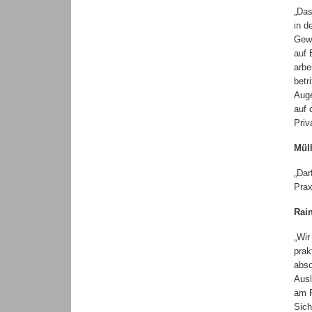
„Das
in d
Gewä
auf 
arbe
betr
Auge
auf 
Priv
Mül
„Dar
Prax
Rai
„Wir
prak
abso
Ausl
am F
Sich