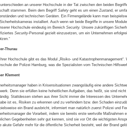
 unterschieden an unserer Hochschule in der Tat zwischen den beiden Begrif
schaft stammen. Beim dem Begriff
Safety
geht es um einen Zustand, er umfa
nständen und technischen Geräten. Ein Firmengelände kann man beispielsw
Sicherheitskameras installiert. Auch wenn wir beide Begriffe in unsere Module
nserer Hochschule eindeutig im Bereich
Security.
Unsere zukünftigen Sicherh
ifiziertes
Security-
Personal gezielt einzusetzen, um ein Unternehmen erfolgr
tzen.“
ler-Thurau
Ihrer Hochschule gibt es das Modul „Risiko- und Katastrophenmanagement“. W
schule der Polizei Hamburg, was die Spezialisten vom Technischen Hilfswerk
ner Klement
herheitsmanager haben in Krisensituationen zwangsläufig eine andere Sichtw
swerk. Denn sie erfüllen keine hoheitlichen Aufgaben, das heißt, sie sind nicht
ändig. Stattdessen stehen aus ihrer Sicht immer die Interessen des Unternehm
abe ist es, Risiken zu erkennen und zu verhindern bzw. den Schaden einz
pielsweise ein Brand ausbricht, informiert man natürlich zuerst Polizei und Feu
erheitsmanager die Vorarbeit, indem sie bereits erste wertvolle Maßnahmen ein
lichen Gegebenheiten sehr gut kennen, sind sie vor Ort die wichtigsten Anspr
e akute Gefahr mehr für die öffentliche Sicherheit besteht, weil der Brand gel