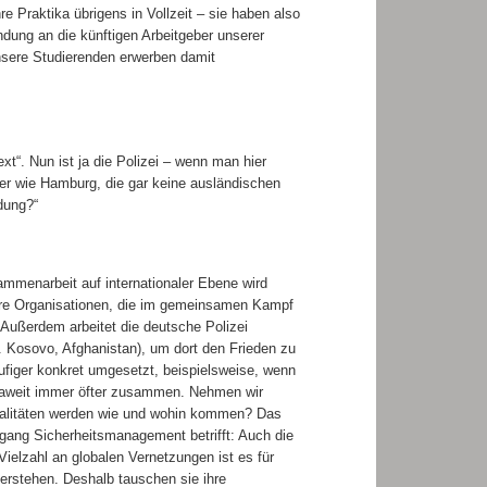
 Praktika übrigens in Vollzeit – sie haben also
ung an die künftigen Arbeitgeber unserer
nsere Studierenden erwerben damit
xt“. Nun ist ja die Polizei – wenn man hier
er wie Hamburg, die gar keine ausländischen
dung?“
sammenarbeit auf internationaler Ebene wird
dere Organisationen, die im gemeinsamen Kampf
 Außerdem arbeitet die deutsche Polizei
B. Kosovo, Afghanistan), um dort den Frieden zu
ufiger konkret umgesetzt, beispielsweise, wenn
ropaweit immer öfter zusammen. Nehmen wir
nalitäten werden wie und wohin kommen? Das
ngang Sicherheitsmanagement betrifft: Auch die
Vielzahl an globalen Vernetzungen ist es für
verstehen. Deshalb tauschen sie ihre