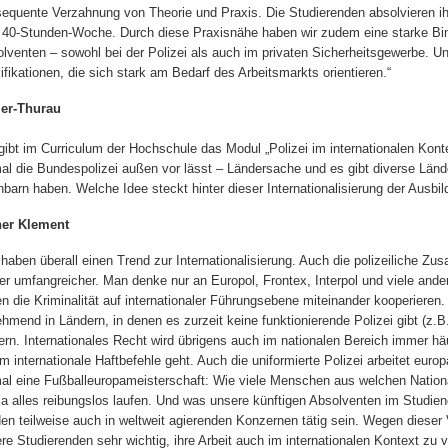
equente Verzahnung von Theorie und Praxis. Die Studierenden absolvieren ihre
 40-Stunden-Woche. Durch diese Praxisnähe haben wir zudem eine starke Bind
lventen – sowohl bei der Polizei als auch im privaten Sicherheitsgewerbe. U
ifikationen, die sich stark am Bedarf des Arbeitsmarkts orientieren.“
ler-Thurau
gibt im Curriculum der Hochschule das Modul „Polizei im internationalen Konte
al die Bundespolizei außen vor lässt – Ländersache und es gibt diverse Länd
barn haben. Welche Idee steckt hinter dieser Internationalisierung der Ausbil
ner Klement
 haben überall einen Trend zur Internationalisierung. Auch die polizeiliche Zu
r umfangreicher. Man denke nur an Europol, Frontex, Interpol und viele an
n die Kriminalität auf internationaler Führungsebene miteinander kooperieren.
hmend in Ländern, in denen es zurzeit keine funktionierende Polizei gibt (z.
ern. Internationales Recht wird übrigens auch im nationalen Bereich immer hä
m internationale Haftbefehle geht. Auch die uniformierte Polizei arbeitet eu
al eine Fußballeuropameisterschaft: Wie viele Menschen aus welchen Natio
 ja alles reibungslos laufen. Und was unsere künftigen Absolventen im Studie
en teilweise auch in weltweit agierenden Konzernen tätig sein. Wegen dieser 
re Studierenden sehr wichtig, ihre Arbeit auch im internationalen Kontext zu 