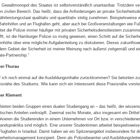
 Gewaltmonopol des Staates ist selbstverständlich unantastbar. Trotzdem ver
en zivilen Bereich. Das heißt, dass die Anforderungen an private Sicherheitsd
hrleistungsstaat qualitativ und quantitativ stetig zunehmen. Beispielsweis
Bahnhöfen und an Flughäfen geht, aber auch bei Großveranstaltungen wie Fuß
itet die Polizei immer häufiger mit privaten Sicherheitsdienstleistern zusa
ifft, ist die Hamburger Polizei so mutig gewesen, einen Schritt auf die Sicherh
nhöhe über eine mögliche Aufgabenteilung zu diskutieren. Dieses zukunftsw
dem Gebiet der Sicherheit ist meiner Meinung nach äußerst zeitgemäß und ein 
ate-Partnership.“
ler-Thurau
f ich noch einmal auf die Ausbildungsinhalte zurückkommen? Sie betonten zu
isnähe des Studiums. Wie kann sich ein Interessent diese Praxisnähe vorstel
ner Klement
 bieten beiden Gruppen einen dualen Studiengang an – das heißt, der wissens
tischen Anteilen verknüpft. Zweimal sechs Monate, also insgesamt ein Drittel
lvieren die Studierenden in einem Unternehmen vor Ort bzw. in verschiedenen
andspraktika sind möglich. Eine unserer Studentinnen arbeitet beispielsweise 
lughafen in Istanbul. Damit haben wir ein Spitzenangebot insbesondere für d
erheitsmanagement konzipiert. Denn als Polizeibeamter und Ausbildungsleiter