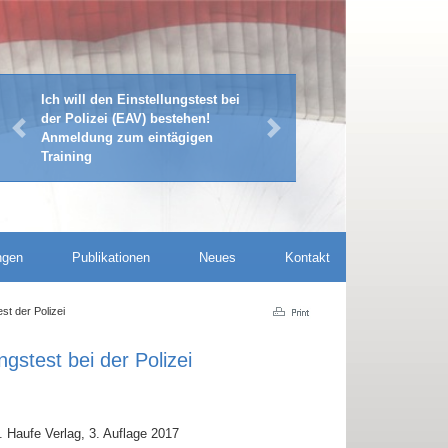
Hör' Dich schlau: Tipps für die
schriftliche Bewerbung (print /
Previous
Next
online) und das
Vorstellungsgespräch
ngen
Publikationen
Neues
Kontakt
t der Polizei
stest bei der Polizei
. Haufe Verlag, 3. Auflage 2017