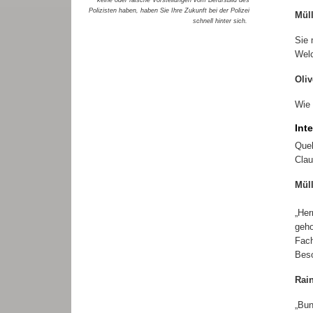
Polizisten haben, haben Sie Ihre Zukunft bei der Polizei
Mül
schnell hinter sich.
Sie 
Welc
Oliv
Wie 
Int
Quel
Clau
Mül
„Her
geho
Fach
Beso
Rai
„Bun