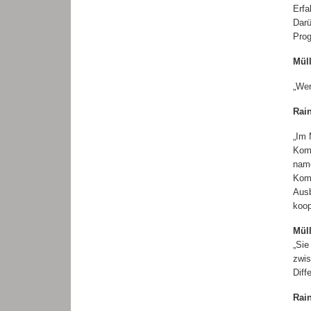
Erfa
Darü
Prog
Mül
„Wer
Rai
„Im 
Komm
name
Komp
Ausb
koop
Mül
„Sie
zwis
Diff
Rai