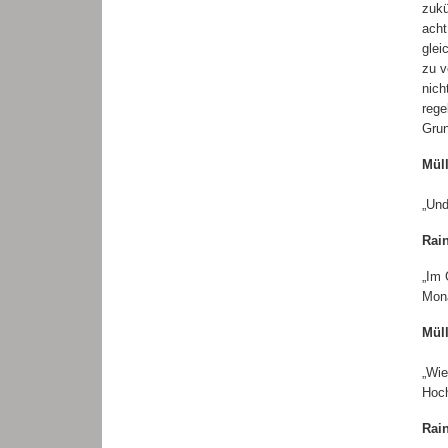
zukü
acht
glei
zu v
nich
rege
Grun
Mül
„Und
Rai
„Im 
Mona
Mül
„Wie
Hoch
Rai