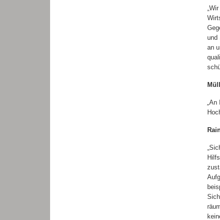
„Wir
Wirt
Gege
und 
an u
qual
schü
Mül
„
An 
Hoch
Rai
„Sic
Hilf
zust
Aufg
beis
Sich
räum
kein