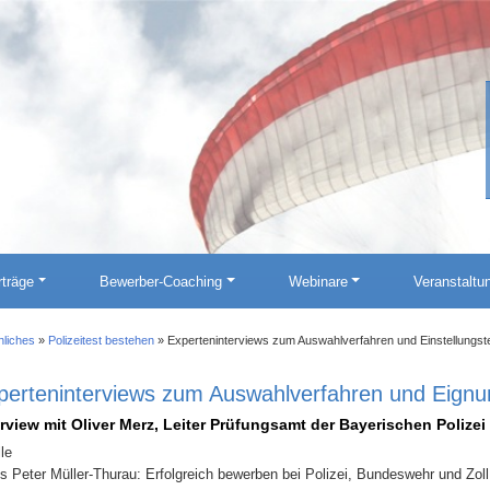
rträge
Bewerber-Coaching
Webinare
Veranstaltu
nliches
»
Polizeitest bestehen
»
Experteninterviews zum Auswahlverfahren und Einstellungstes
perteninterviews zum Auswahlverfahren und Eignung
erview mit Oliver Merz, Leiter Prüfungsamt der Bayerischen Polizei
le
s Peter Müller-Thurau: Erfolgreich bewerben bei Polizei, Bundeswehr und Zoll