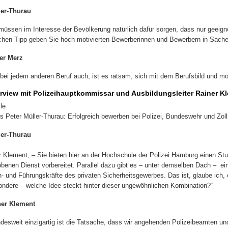
ler-Thurau
müssen im Interesse der Bevölkerung natürlich dafür sorgen, dass nur geeign
hen Tipp geben Sie hoch motivierten Bewerberinnen und Bewerbern in Sachen
er Merz
bei jedem anderen Beruf auch, ist es ratsam, sich mit dem Berufsbild und mö
erview mit Polizeihauptkommissar und Ausbildungsleiter Rainer K
le
s Peter Müller-Thurau: Erfolgreich bewerben bei Polizei, Bundeswehr und Zoll
ler-Thurau
r Klement, – Sie bieten hier an der Hochschule der Polizei Hamburg einen Stu
benen Dienst vorbereitet. Parallel dazu gibt es – unter demselben Dach – e
- und Führungskräfte des privaten Sicherheitsgewerbes. Das ist, glaube ich, 
ndere – welche Idee steckt hinter dieser ungewöhnlichen Kombination?“
ner Klement
desweit einzigartig ist die Tatsache, dass wir angehenden Polizeibeamten un