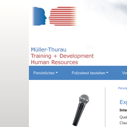
Persönliches
Polizeitest bestehen
Vo
Persö
Ex
Int
Quel
Clau