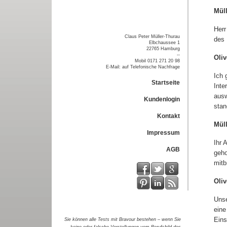
Mül
Herr
Claus Peter Müller-Thurau
des 
Elbchaussee 1
22765 Hamburg
--
Oliv
Mobil 0171 271 20 98
E-Mail: auf Telefonische Nachfrage
Ich 
Startseite
Inte
ausw
Kundenlogin
stan
Kontakt
Mül
Impressum
Ihr 
AGB
geho
mitb
Oliv
Unse
eine
Eins
Sie können alle Tests mit Bravour bestehen – wenn Sie
keine oder falsche Vorstellungen vom Berufsbild des