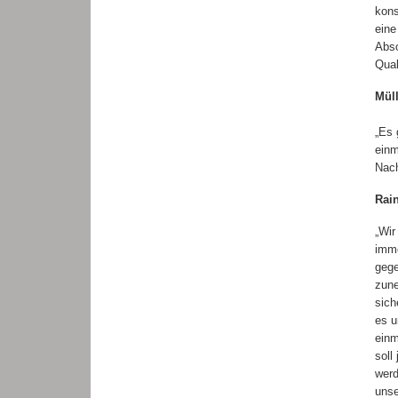
kons
eine
Abso
Qual
Mül
„Es 
einm
Nach
Rai
„Wir
imme
gege
zune
sich
es u
einm
soll
werd
unse